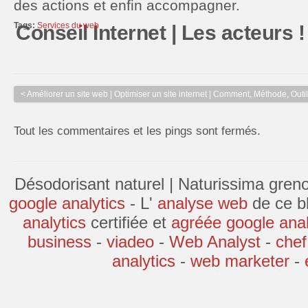
des actions et enfin accompagner.
Tags:
Services du web
Conseil Internet | Les acteurs !
< Améliorer un site web | Optimiser un site internet | Comment, Méthode, Outil
Tout les commentaires et les pings sont fermés.
Désodorisant naturel
|
Naturissima gren
google analytics
- L'
analyse web
de ce bl
analytics
certifiée et
agréée google anal
business
-
viadeo
-
Web Analyst
-
chef
analytics
-
web marketer
-