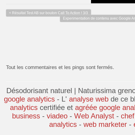
< Résultat Test AB sur bouton Call To Action ! 3/3
Experimentation de contenu avec Google Ana
Tout les commentaires et les pings sont fermés.
Désodorisant naturel
|
Naturissima gren
google analytics
- L'
analyse web
de ce bl
analytics
certifiée et
agréée google anal
business
-
viadeo
-
Web Analyst
-
chef
analytics
-
web marketer
-