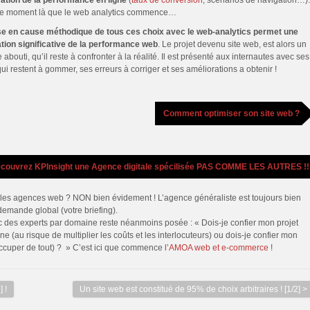
ration de la performance en ligne
(
taux de conversion
, scénarios de navigation…).
ce moment là que le web analytics commence…
e en cause méthodique de tous ces choix avec le web-analytics permet une
tion significative de la performance web
. Le projet devenu site web, est alors un
 abouti, qu’il reste à confronter à la réalité. Il est présenté aux internautes avec ses
ui restent à gommer, ses erreurs à corriger et ses améliorations a obtenir !
.
Comment optimiser son site web ?
couvrez KPInsight une Agence digitale spécilisée PAS COMME LES AUTRES !!
ec les agences web ? NON bien évidement ! L’agence généraliste est toujours bien
emande global (votre briefing).
 des experts par domaine reste néanmoins posée : « Dois-je confier mon projet
 (au risque de multiplier les coûts et les interlocuteurs) ou dois-je confier mon
occuper de tout) ? » C’est ici que commence l’
AMOA web et e-commerce
!
 !
Un site web est constitué de 95% de choix arbitraires ! [1/2] >