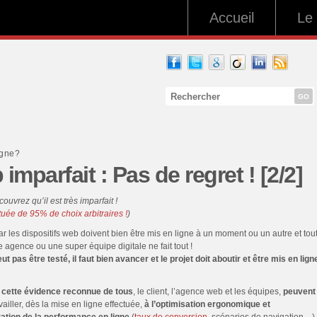
Accueil
Le 
GO
igne?
mparfait : Pas de regret ! [2/2]
ouvrez qu’il est très imparfait !
tuée de 95% de choix arbitraires !
)
ar les dispositifs web doivent bien être mis en ligne à un moment ou un autre et tou
 agence ou une super équipe digitale ne fait tout !
ut pas être testé, il faut bien avancer et le projet doit aboutir et être mis en lign
 cette évidence reconnue de tous
, le client, l’agence web et les équipes,
peuvent
vailler, dès la mise en ligne effectuée,
à l’optimisation ergonomique et