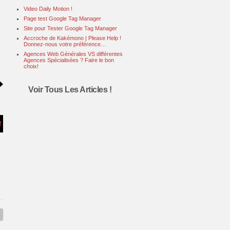
Video Daily Motion !
Page test Google Tag Manager
Site pour Tester Google Tag Manager
Accroche de Kakémono | Please Help !
Donnez-nous votre préférence…
Agences Web Générales VS différentes
Agences Spécialisées ? Faire le bon
choix!
.
Voir Tous Les Articles
!
!