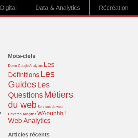
Digital
Data & Analytics
Récréation
Mots-clefs
Les
Demo
Google Analytics
Les
Définitions
Guides
Les
Métiers
Questions
t
du web
Services du web
WAouhhh !
e
Universal Analytics
Web Analytics
Articles récents