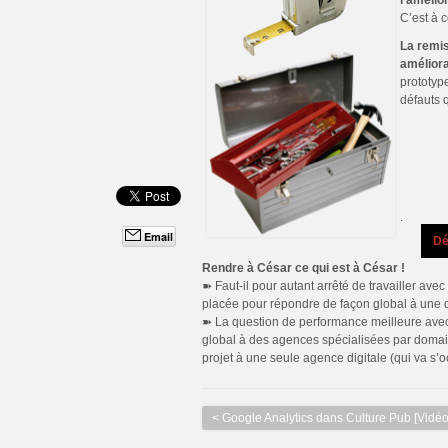
l’amélio
C’est à 
La remis
améliora
prototype
défauts q
.
Email
.
Dé
Rendre à César ce qui est à César !
➽ Faut-il pour autant arrêté de travailler av
placée pour répondre de façon global à une d
➽ La question de performance meilleure avec
global à des agences spécialisées par domaine
projet à une seule agence digitale (qui va s’
< Google Analytics dans Culture Pub [Vidéo]